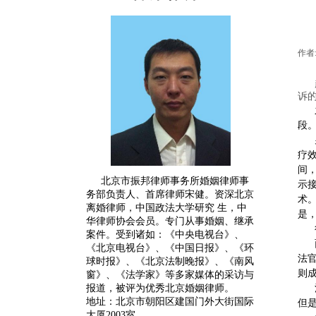
作者
诉
段
疗
间
北京市振邦律师事务所婚姻律师事
示
务部负责人、首席律师宋健。
资深
北京
术
离婚律师
，中国政法大学研究 生，中
是
华律师协会会员。专门从事婚姻、继承
案件。受到诸如：《中央电视台》、
《北京电视台》、《中国日报》、《环
法
球时报》、《北京法制晚报》、《南风
则
窗》、《法学家》等多家媒体的采访与
报道，被评为优秀北京婚姻律师。
地址：北京市朝阳区建国门外大街国际
但
大厦2003室