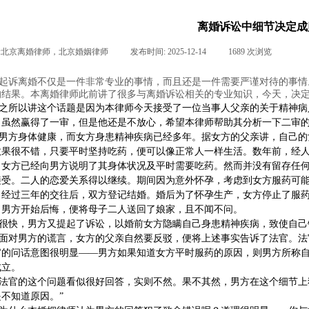
离婚诉讼中细节决定成
:
北京离婚律师，北京婚姻律师
|
发布时间:
2025-12-14
|
1689
次浏览
|
|
起诉离婚不仅是一件非常专业的事情，而且还是一件需要严谨对待的事情
的结果。本离婚律师此前讲了很多与离婚诉讼相关的专业知识，今天，决
之所以讲这个话题是因为本律师今天接受了一位当事人父亲的关于精神病
。虽然赢得了一审，但是他还是不放心，希望本律师帮助其分析一下二审
男方身体健康，而女方身患精神疾病已经多年。据女方的父亲讲，自己的
效果很不错，只要平时坚持吃药，便可以像正常人一样生活。数年前，经
，女方已经向男方说明了其身体状况及平时需要吃药。然而并没有留存任
接受。二人的恋爱关系得以继续。期间因为意外怀孕，考虑到女方服药可
。经过三年的交往后，双方登记结婚。婚后为了怀孕生产，女方停止了服
，男方开始后悔，便将母子二人送回了娘家，且不闻不问。
很快，男方又提起了诉讼，以婚前女方隐瞒自己身患精神疾病，致使自己
面对男方的谎言，女方的父亲自然要反驳，便将上述事实告诉了法官。法
官的问话意图很明显——男方如果知道女方平时服药的原因，则男方所称
成立。
法官的这个问题看似很好回答，实则不然。果不其然，男方在这个细节上
是不知道原因。”