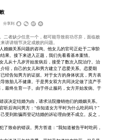
败
分享到:
。二者缺少任意一个，都可能导致前功尽弃，面临败
定来讲讲细节决定成败的问题。
人婚姻关系问题的咨询。他女儿的官司正处于二审阶
的结果。接下来进入正题，我们先看看基本案情。
女儿从十几岁开始发病后，接受了数次入院治疗。治
人介绍，自己的女儿和男方建立了恋爱关系。恋爱期
何已经告知男方的证据。对于女方的身体状况，男方表
能导致胎儿不健康。于是男女双方共同决定做了流产手
药，最终生育一子。由于停止服药，女方开始发病。于
错误决定结婚为由，请求法院撤销他们的婚姻关系。
官听后询问男方：“你知道女方平时为什么吃药吗？”
自己受到欺骗而登记结婚的诉讼理由便不成立。反之，
犯了致命的错误。男方答道：“我知道被告平时吃药，