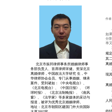
作者
如
分
率
规
其
离
北京市振邦律师事务所婚姻律师事
务部负责人、首席律师宋健。
资深
北京
离婚律师
，中国政法大学研究 生，中
现
华律师协会会员。专门从事婚姻、继承
案件。受到诸如：《中央电视台》、
离
《北京电视台》、《中国日报》、《环
球时报》、《北京法制晚报》、《南风
窗》、《法学家》等多家媒体的采访与
人
报道，被评为优秀北京婚姻律师。
地址：北京市朝阳区建国门外大街国际
的
大厦2003室