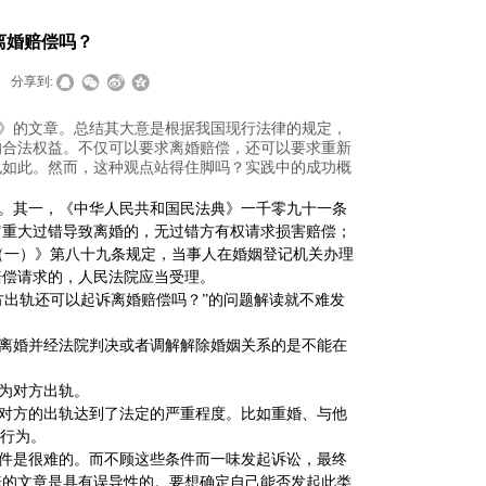
离婚赔偿吗？
分享到:
》的文章。总结其大意是根据我国现行法律的规定，
的合法权益。不仅可以要求离婚赔偿，还可以要求重新
也如此。然而，这种观点站得住脚吗？实践中的成功概
。其一，《中华人民共和国民法典》一千零九十一条
它重大过错导致离婚的，无过错方有权请求损害赔偿；
（一）》第八十九条规定，当事人在婚姻登记机关办理
赔偿请求的，人民法院应当受理。
方出轨还可以起诉离婚赔偿吗？”的问题解读就不难发
离婚并经法院判决或者调解解除婚姻关系的是不能在
为对方出轨。
对方的出轨达到了法定的严重程度。比如重婚、与他
轨行为。
件是很难的。而不顾这些条件而一味发起诉讼，最终
赔的文章是具有误导性的。要想确定自己能否发起此类