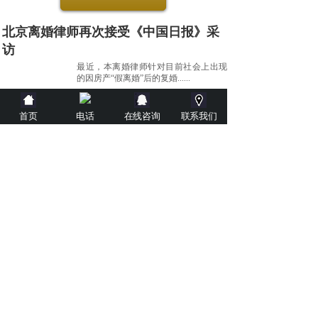
北京离婚律师再次接受《中国日报》采
访
最近，本离婚律师针对目前社会上出现
的因房产“假离婚”后的复婚......
首页
电话
在线咨询
联系我们
2020-07-07
北京离婚律师接受《南风窗》杂志采访
据法律新闻报道：最近，本离婚律师接
受了国内著名时政性刊物《南......
2020-07-07
北京离婚律师接受央视《道德观察》采
访
法律新闻报道：近日，本离婚律师作为
婚姻家庭专业律师接受了央视......