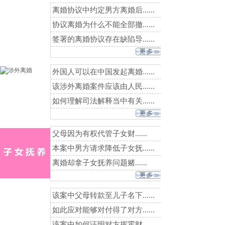
离婚协议中约定男方离婚后......
协议离婚为什么不能全部撤......
签署的离婚协议存在缺陷导......
外国人可以在中国发起离婚......
该涉外离婚案件应该由人民......
如何理解司法解释当中有关......
父母因为有权代管子女财......
本案中男方请求降低子女抚......
离婚却拿子女抚养问题赌......
该案中父母转款至儿子名下......
如此应对能够对付得了对方......
该案中如何证明对方挥霍财......